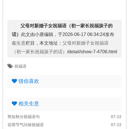
父母对新婚子女祝福语（初一家长祝福孩子的
话）
此文由小唐编辑，于2026-06-17 06:34:24发布
在
生意
栏目，本文地址：
父母对新婚子女祝福语
（初一家长祝福孩子的话）
/detail/show-7-4706.html
祝福语
猜你喜欢
相关生意
简短秋分祝福语句
07-22
谷雨节气问候祝福语
07-22