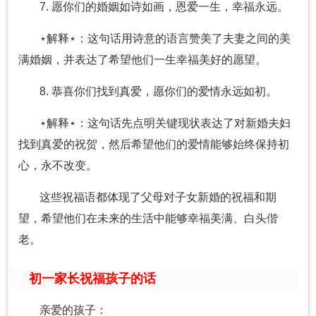
7. 愿你们的婚姻如诗如画，恩爱一生，幸福永远。
⋆解释⋆：这句话用诗意的语言赞美了夫妻之间的美
满婚姻，并表达了希望他们一生幸福美好的愿望。
8. 恭喜你们找到真爱，愿你们的爱情永远如初。
⋆解释⋆：这句话先点明关键现状表达了对新婚夫妇
找到真爱的祝贺，然后希望他们的爱情能够始终保持初
心，永不改变。
这些祝福语都体现了父母对子女新婚的祝福和期
望，希望他们在未来的生活中能够幸福美满、白头偕
老。
初一家长祝福孩子的话
亲爱的孩子：