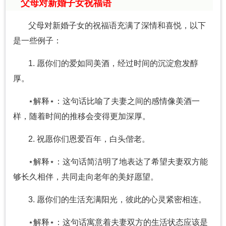
父母对新婚子女祝福语
父母对新婚子女的祝福语充满了深情和喜悦，以下
是一些例子：
1. 愿你们的爱如同美酒，经过时间的沉淀愈发醇
厚。
⋆解释⋆：这句话比喻了夫妻之间的感情像美酒一
样，随着时间的推移会变得更加深厚。
2. 祝愿你们恩爱百年，白头偕老。
⋆解释⋆：这句话简洁明了地表达了希望夫妻双方能
够长久相伴，共同走向老年的美好愿望。
3. 愿你们的生活充满阳光，彼此的心灵紧密相连。
⋆解释⋆：这句话寓意着夫妻双方的生活状态应该是