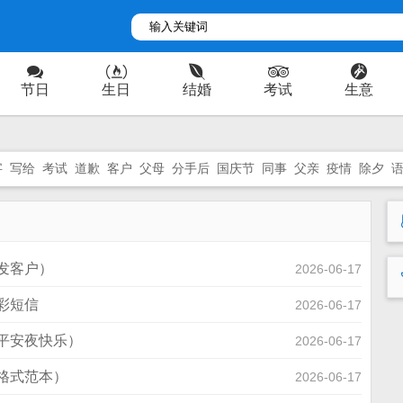
节日
生日
结婚
考试
生意
字
写给
考试
道歉
客户
父母
分手后
国庆节
同事
父亲
疫情
除夕
发客户）
2026-06-17
彩短信
2026-06-17
平安夜快乐）
2026-06-17
格式范本）
2026-06-17