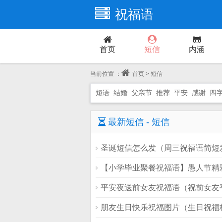
祝福语
首页
短信
内涵
当前位置 ：
首页
> 短信
短语
结婚
父亲节
推荐
平安
感谢
四
最新短信 - 短信
圣诞短信怎么发（周三祝福语简短
【小学毕业聚餐祝福语】愚人节精
平安夜送前女友祝福语（祝前女友
朋友生日快乐祝福图片（生日祝福