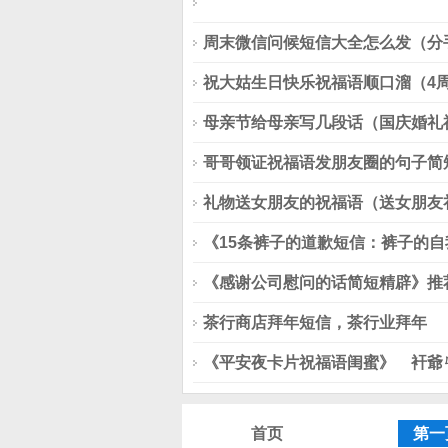
Warning
周末微信问候短信大全怎么发（分
: mt_rand(): max(-1) is sm
D:\wwwroot\phpcms\libs\functio
祝大姑生日快乐祝福语顺口溜（4
母亲节给母亲写几段话（国庆婚礼
Warning
哥哥领证祝福语发朋友圈的句子简
: mt_rand(): max(-1) is sm
D:\wwwroot\phpcms\libs\functio
礼物送女朋友的祝福语（送女朋友
《15条裤子的道歉短信：裤子的自
《感谢公司慰问的话简短精辟》推荐
茶行商店拜年短信，茶行业拜年
《平安夜卡片祝福语闺蜜》ゞ衦爺
首页
第一