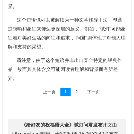
景。
这个短语也可以被解读为一种文学修辞手法，即通
过隐喻和象征来传达更深层的意义。例如，“试灯”可能象
征着对美好生活的向往和追求，“问君”则体现了对他人理
解和支持的渴望。
请注意，由于这个短语并非出自某个特定的经典作
品，故而其具体含义可能因读者理解和背景而有所差
异。
上一页
1
2
下一页
《给好友的祝福语大全》试灯问君发布
此文由
[db:copyfrom]编辑，于2026-06-15 06:32:42发布在