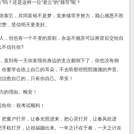
”吗？还是这样一位“老公“的“领导”呢？
盛依靠它，共同富裕不是梦，党来领导齐努力，我心感恩不胜
党赞，坚信明天更美好。
的人，但也有一个不变的原则，永远不抛弃可以将背后交给自
么不信任你?
大，直到有一天你发现你身边的支点都倒下了，你也没有倒
，你要学会捂上自己的耳朵，不去听那些熙熙攘攘的声音。
能治愈自己的，只有你自己。早安！
力的理由。晚安！
送给你：祝考试顺利！
，把窗户打开，让春光照进来，把心灵打开，让春风吹进
把手机打开，让祝福蹦出来。一年之计在于春，一天之计在