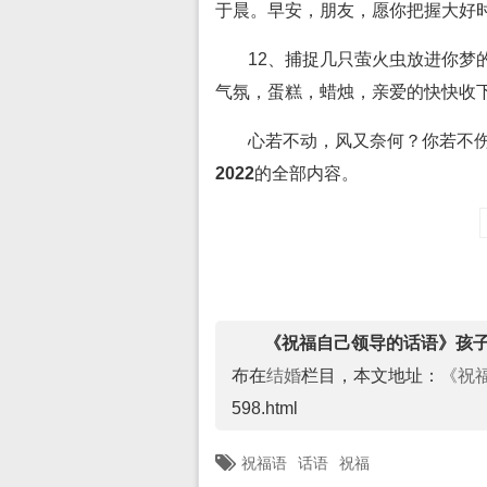
于晨。早安，朋友，愿你把握大好
12、捕捉几只萤火虫放进你梦
气氛，蛋糕，蜡烛，亲爱的快快收
心若不动，风又奈何？你若不
2022
的全部内容。
《祝福自己领导的话语》孩子
布在
结婚
栏目，本文地址：
《祝
598.html
祝福语
话语
祝福