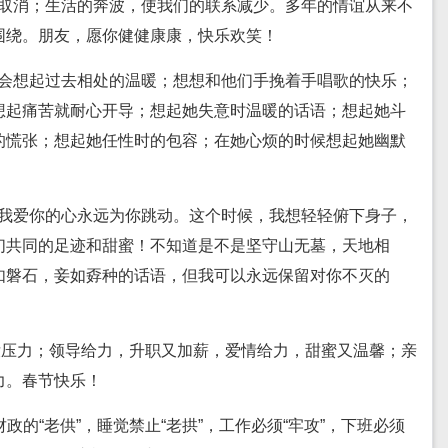
会取消；生活的奔波，使我们的联系减少。多年的情谊从来不
围绕。朋友，愿你健健康康，快乐欢笑！
你会想起过去相处的温暖；想想和他们手挽着手唱歌的快乐；
想起痛苦就耐心开导；想起她失意时温暖的话语；想起她斗
的慌张；想起她任性时的包容；在她心烦的时候想起她幽默
，我爱你的心永远为你跳动。这个时候，我想轻轻俯下身子，
们共同的足迹和甜蜜！不知道是不是坚守山无墓，天地相
如磐石，妾如孬种的话语，但我可以永远保留对你不灭的
乐没压力；领导给力，升职又加薪，爱情给力，甜蜜又温馨；亲
力。春节快乐！
财政的“老供”，睡觉禁止“老拱”，工作必须“牢攻”，下班必须