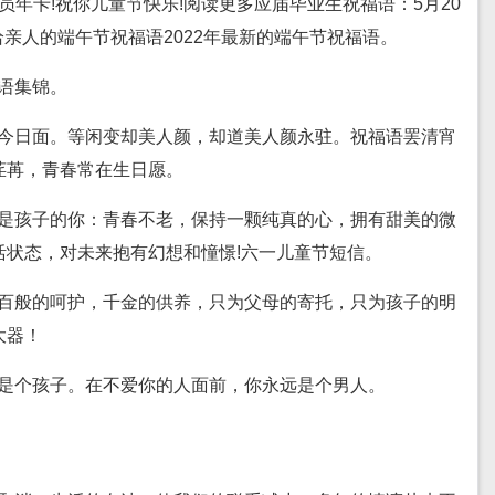
员年卡!祝你儿童节快乐!阅读更多应届毕业生祝福语：5月20
送给亲人的端午节祝福语2022年最新的端午节祝福语。
语集锦。
君今日面。等闲变却美人颜，却道美人颜永驻。祝福语罢清宵
荏苒，青春常在生日愿。
经是孩子的你：青春不老，保持一颗纯真的心，拥有甜美的微
活状态，对未来抱有幻想和憧憬!六一儿童节短信。
，百般的呵护，千金的供养，只为父母的寄托，只为孩子的明
大器！
只是个孩子。在不爱你的人面前，你永远是个男人。