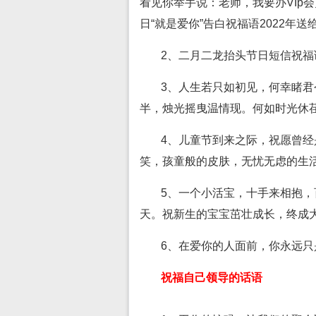
看见你举手说：老师，我要办VIp会
日“就是爱你”告白祝福语2022年
2、二月二龙抬头节日短信祝福
3、人生若只如初见，何幸睹
半，烛光摇曳温情现。何如时光休
4、儿童节到来之际，祝愿曾
笑，孩童般的皮肤，无忧无虑的生
5、一个小活宝，十手来相抱
天。祝新生的宝宝茁壮成长，终成
6、在爱你的人面前，你永远
祝福自己领导的话语