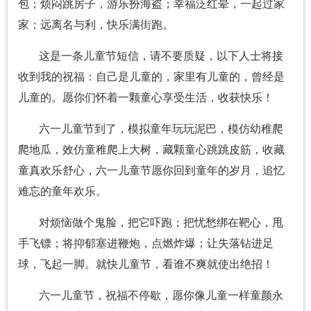
包；烦闷跳房子，游乐扮海盗；幸福泛红晕，一起过家
家；远离名与利，快乐满街跑。
这是一条儿童节短信，请不要质疑，以下人士将接
收到我的祝福：自己是儿童的，家里有儿童的，曾经是
儿童的。愿你们怀着一颗童心享受生活，收获快乐！
六一儿童节到了，模拟童年玩玩泥巴，模仿幼稚爬
爬地瓜，效仿童稚爬上大树，藏颗童心跳跳皮筋，收藏
童真欢乐舒心，六一儿童节愿你回到童年的岁月，追忆
难忘的童年欢乐。
对烦恼做个鬼脸，把它吓跑；把忧愁绑在靶心，甩
手飞镖；将抑郁塞进鞭炮，点燃炸爆；让失落钻进足
球，飞起一脚。就快儿童节，看谁不爽就使出绝招！
六一儿童节，祝福不停歇，愿你像儿童一样童颜永