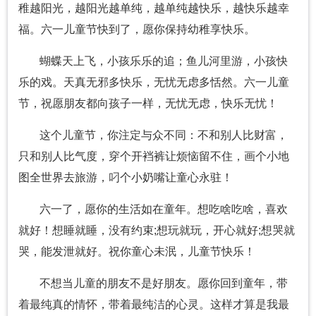
稚越阳光，越阳光越单纯，越单纯越快乐，越快乐越幸
福。六一儿童节快到了，愿你保持幼稚享快乐。
蝴蝶天上飞，小孩乐乐的追；鱼儿河里游，小孩快
乐的戏。天真无邪多快乐，无忧无虑多恬然。六一儿童
节，祝愿朋友都向孩子一样，无忧无虑，快乐无忧！
这个儿童节，你注定与众不同：不和别人比财富，
只和别人比气度，穿个开裆裤让烦恼留不住，画个小地
图全世界去旅游，叼个小奶嘴让童心永驻！
六一了，愿你的生活如在童年。想吃啥吃啥，喜欢
就好！想睡就睡，没有约束;想玩就玩，开心就好;想哭就
哭，能发泄就好。祝你童心未泯，儿童节快乐！
不想当儿童的朋友不是好朋友。愿你回到童年，带
着最纯真的情怀，带着最纯洁的心灵。这样才算是我最