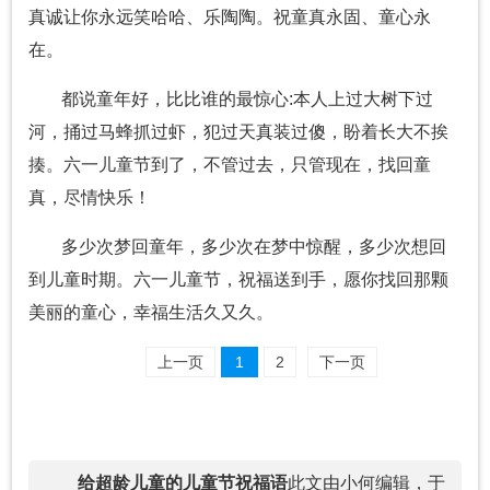
真诚让你永远笑哈哈、乐陶陶。祝童真永固、童心永
在。
都说童年好，比比谁的最惊心:本人上过大树下过
河，捅过马蜂抓过虾，犯过天真装过傻，盼着长大不挨
揍。六一儿童节到了，不管过去，只管现在，找回童
真，尽情快乐！
多少次梦回童年，多少次在梦中惊醒，多少次想回
到儿童时期。六一儿童节，祝福送到手，愿你找回那颗
美丽的童心，幸福生活久又久。
上一页
1
2
下一页
给超龄儿童的儿童节祝福语
此文由小何编辑，于