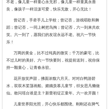
不老，像儿童一样童心永无邪，像儿童一样童真永善
良，像孩子一样活泼可爱，快乐无敌，开心无比！
曾记否，手牵手儿上学校；曾记否，游戏唱歌和舞
蹈；曾记否，一同上树把鸟掏；曾记否，六一到来共欢
笑。六一到了，愿我们的友谊永远不老。祝六一节快
乐！
万两的黄金，比不过纯真的微笑；千万的豪宅，比
不过儿时的美好。六一节快要到，祝提前送到，祝你保
持一颗童心，让青春永驻。
花开放笑声甜，拂面浓馥六月天。对对白鸭游碧
水，双双木桨荡画船。嫦娥羡慕儿童节，织女思凡懒做
仙。敢问瑶台谁是主？新蕾初绽正童年。六一欢开颜！
儿童世界阳光照，开心快乐都围绕。刚刚还在脾气