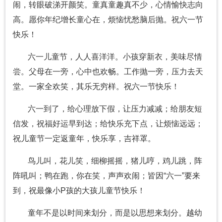
闹，转眼破涕开颜笑。童真童趣真不少，心情愉快志向
高。愿你年纪增长童心在，烦恼忧愁脑后抛。祝六一节
快乐！
六一儿童节，人人喜洋洋。小孩穿新衣，美味尽情
尝。父母在一旁，心中也欢畅。工作抛一旁，压力去天
堂。一家全欢笑，其乐无穷样。祝六一节快乐！
六一到了，给心理放下假，让压力减减；给朋友短
信发，祝福好运早到达；给快乐充下点，让烦恼远远；
祝儿童节一定返童年，快乐享，吉祥罩。
鸟儿叫，花儿笑，细柳摇摇，猪儿哼，鸡儿跳，阵
阵吼叫；鸭在跑，你在笑，声声欢闹；皆因“六一”要来
到，祝最像小P孩的大孩儿童节快乐！
童年不是以时间来划分，而是以思想来划分。越幼