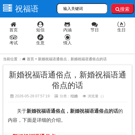
祝福语
搜索
首页
短信
内涵
节日
生日
考试
生意
情人
当前位置 ：
首页
> 新婚祝福语通俗点，新婚祝福语通俗点的话
新婚祝福语通俗点，新婚祝福语通
俗点的话
2026-05-28 07:57:19
分类：
结婚
浏览量（
）
关于
新婚祝福语通俗点，新婚祝福语通俗点的话
的
内容，下面是详细的介绍。