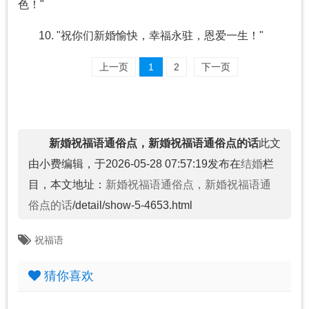
色！"
10. "祝你们新婚愉快，幸福永驻，恩爱一生！"
上一页
1
2
下一页
新婚祝福语通俗点，新婚祝福语通俗点的话
此文
由小费编辑，于2026-05-28 07:57:19发布在
结婚
栏
目，本文地址：
新婚祝福语通俗点，新婚祝福语通
俗点的话
/detail/show-5-4653.html
祝福语
猜你喜欢