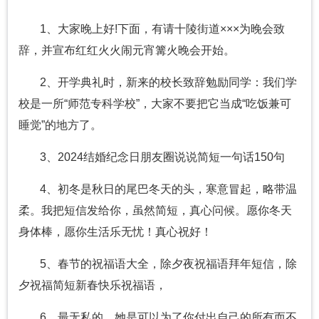
1、大家晚上好!下面，有请十陵街道×××为晚会致
辞，并宣布红红火火闹元宵篝火晚会开始。
2、开学典礼时，新来的校长致辞勉励同学：我们学
校是一所“师范专科学校”，大家不要把它当成“吃饭兼可
睡觉”的地方了。
3、2024结婚纪念日朋友圈说说简短一句话150句
4、初冬是秋日的尾巴冬天的头，寒意冒起，略带温
柔。我把短信发给你，虽然简短，真心问候。愿你冬天
身体棒，愿你生活乐无忧！真心祝好！
5、春节的祝福语大全，除夕夜祝福语拜年短信，除
夕祝福简短新春快乐祝福语，
6、最无私的，她是可以为了你付出自己的所有而不