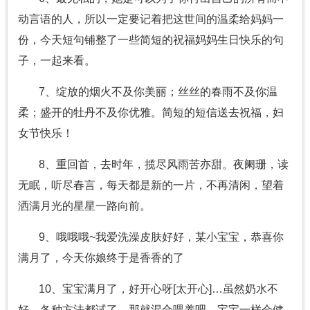
动言语的人，所以一定要记着把这世间的温柔给妈妈一
份，今天短句铺整了一些简短的祝福妈妈生日快乐的句
子，一起来看。
7、绽放的烟火不及你美丽；丝丝的春雨不及你温
柔；盛开的牡丹不及你优雅。简短的短信送去祝福，妇
女节快乐！
8、重回首，去时年，揽尽风雨苦亦甜。夜阑珊，读
无眠，听尽春言，每天都是新的一片，不再清闲，望着
洒满月光的星星一路向前。
9、哦哦哦~我爱洗澡皮肤好好，某小宝宝，恭喜你
满月了，今天你娘终于是香香的了
10、宝宝满月了，好开心呀[太开心]…虽然奶水不
好，各种方法都试了，那就混合喂养吧，宝宝一样会健