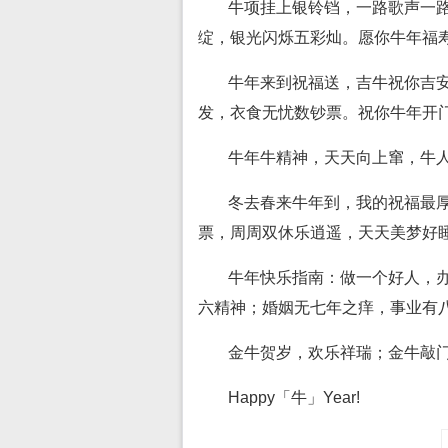
牛项挂上银铃铛，一路歌声一
绽，银光闪烁五彩灿。愿你牛年福
牛年来到祝福送，吉牛祝你吉
发，衣食无忧数钞票。祝你牛年开
牛年牛精神，天天向上窜，牛
冬去春来牛年到，我的祝福最
票，周周双休乐逍遥，天天美梦好
牛年快乐指南：做一个好人，
六精神；婚姻无七年之痒，事业有
金牛贺岁，欢乐祥瑞；金牛敲
Happy「牛」Year!