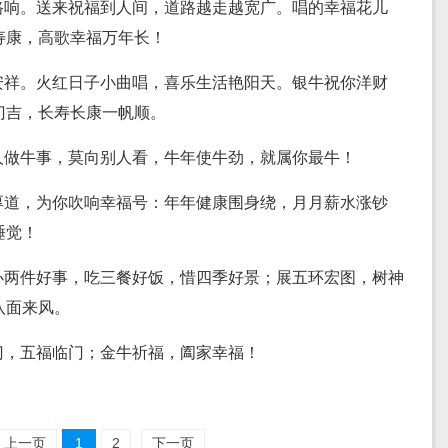
路响。送来祝福到人间，道路越走越宽广。唱的幸福花儿
寿康，高歌幸福万年长！
安祥。火红日子小曲唱，喜乐生活艳阳天。银牛祝你洋财
门吉，长寿长康一帆顺。
人做牛事，莫向别人看，牛年使牛劲，就属你最牛！
厚道，为你吹响幸福号：年年健康围身绕，月月薪水涨钞
睡觉！
办两件好事，吃三餐好饭，惜四季好景；展五环宏图，树神
八面来风。
门，五福临门；金牛祈福，阖家幸福！
上一页
1
2
下一页