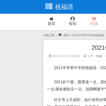
祝福语
首页
短信
内涵
当前位置 ：
首页
> 2021牛年带牛字的祝福语
20
2022-07-22 16:02:08
分类：
内涵
2021牛年带牛字的祝福语，2
2021祈个愿：股票涨一点，
一点;朋友都快乐一点，祖国啊更牛
灶王爷上天述职，临行前托付我