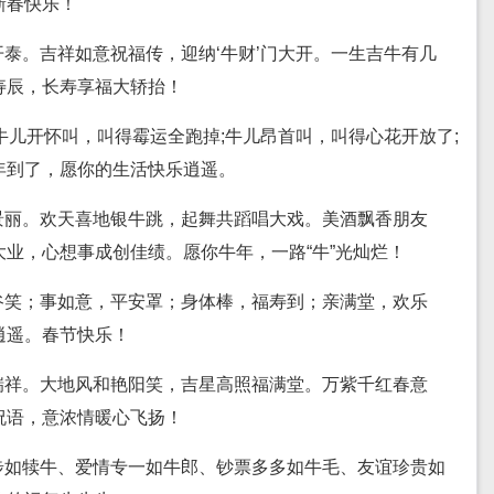
新春快乐！
泰。吉祥如意祝福传，迎纳‘牛财’门大开。一生吉牛有几
寿辰，长寿享福大轿抬！
牛儿开怀叫，叫得霉运全跑掉;牛儿昂首叫，叫得心花开放了;
年到了，愿你的生活快乐逍遥。
景丽。欢天喜地银牛跳，起舞共蹈唱大戏。美酒飘香朋友
业，心想事成创佳绩。愿你牛年，一路“牛”光灿烂！
谷笑；事如意，平安罩；身体棒，福寿到；亲满堂，欢乐
逍遥。春节快乐！
瑞祥。大地风和艳阳笑，吉星高照福满堂。万紫千红春意
祝语，意浓情暖心飞扬！
步如犊牛、爱情专一如牛郎、钞票多多如牛毛、友谊珍贵如