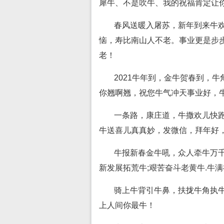
犀牛、不是吹牛、我的祝福肯定让
春风送暖入屠苏，新年到来牛
恼，寿比南山人不老。事业更是步
老！
2021牛年到，金牛贺春到，
你翘啊翘，祝您牛气冲天事业好，牛
一条路，康庄道，牛撒欢儿快
牛送喜儿真真妙，发微信，拜年好
牛报新春金牛吼，众人牵牛万千
新发展拓荒牛;艰苦奋斗老黄牛.牛
骑上牛背引牛鼻，扶拢牛角执牛
上人间你最牛！