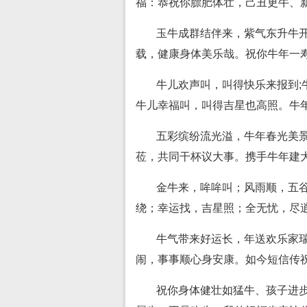
福：恭祝你膘肥体壮，己丑更牛、
玉牛成群结伴来，紫气东升牛开
载，健康身体美乐哉。祝你牛年一
牛儿欢声叫，叫得快乐来报到;
牛儿幸福叫，叫得吉星也高照。牛
五彩缤纷流光溢，牛年春光美
莅，共同干杯议大事。携手牛年建大
金牛来，哞哞叫；风雨顺，五
绕；幸运找，吉星照；全无忧，尽
牛气带来好运长，年送欢乐家
闹，事事顺心身安康。如今短信传
祝你身体健壮如猛牛、孩子进