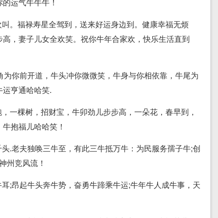
你的运气牛牛牛！
欢叫。福禄寿星全驾到，送来好运身边到。健康幸福无烦
步高，妻子儿女全欢笑。祝你牛年合家欢，快乐生活直到
牛角为你前开道，牛头冲你微微笑，牛身与你相依靠，牛尾为
运亨通哈哈笑.
跑，一棵树，招财宝，牛卯劲儿步步高，一朵花，春早到，
，牛抱福儿哈哈笑！
头.老夫独唤三牛至，有此三牛抵万牛：为民服务孺子牛;创
满神州竞风流！
耳;昂起牛头奔牛势，奋勇牛蹄乘牛运;牛年牛人成牛事，天