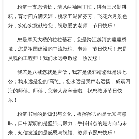
粉笔一支恩情长，清风两袖园丁忙，讲台三尺勤耕
耘，育才四方满天涯，桃李五湖皆芬芳，飞花六月景色
好，实心实意献给您，祝敬爱的老师，节日快乐！
您是摩天大楼的粒粒基石，您是跨江越河的座座桥
墩，您是祖国建设的中流抵柱。老师，节日快乐！您是
灵魂的工程师！我们永远尊敬您，热爱您！
我若是八戒您就是唐僧，我若是傻郭靖您就是洪七
公；我永远是您的“高”徒，您永远是我声名远扬，威震四
海的师傅。师傅，您老人家辛苦啦，祝您教师节日快
乐！
粉笔书写的是知识与文化，板擦擦去的是无知与愚
昧，口中絮叨的是坚强与毅力，手指指点的是方向与未
来，短信发送的是感恩与祝福。教师节愿您快乐！