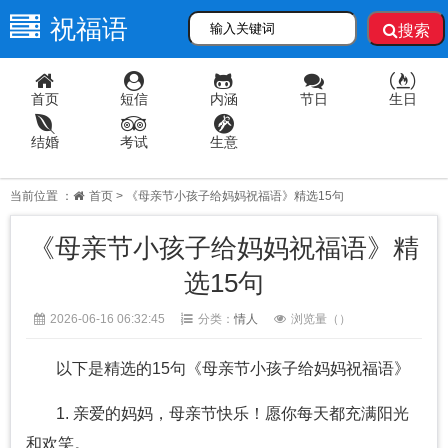
祝福语
搜索
首页
短信
内涵
节日
生日
结婚
考试
生意
当前位置 ：
首页
> 《母亲节小孩子给妈妈祝福语》精选15句
《母亲节小孩子给妈妈祝福语》精
选15句
2026-06-16 06:32:45
分类：
情人
浏览量（
）
以下是精选的15句《母亲节小孩子给妈妈祝福语》
1. 亲爱的妈妈，母亲节快乐！愿你每天都充满阳光
和欢笑。