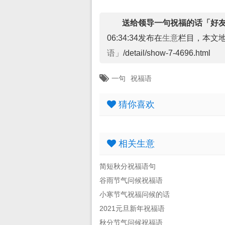
送给领导一句祝福的话「好
06:34:34发布在
生意
栏目，本文
语」
/detail/show-7-4696.html
一句
祝福语
猜你喜欢
相关生意
简短秋分祝福语句
谷雨节气问候祝福语
小寒节气祝福问候的话
2021元旦新年祝福语
秋分节气问候祝福语