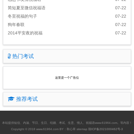
简短夏至微信祝福语
07-22
冬至祝福的句子
07-22
狗年春联
07-22
2014平安夜的祝福
07-22
热门考试
这里是一个广告位
推荐考试
本站提供
短信
、
内涵
、
节日
、
生日
、
结婚
、
考试
、
生意
、
情人
、
祝福语www.61964.com
。等内容！
Copyright © 2018
www.61964.com
BY：秋心草
sitemap
琼ICP备2021000462号-3