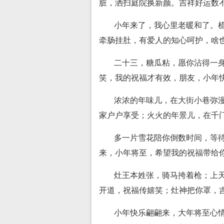
脏，洒扫庭院换新颜。吉祥好运数
小年来了，我心里老暖和了。
牵肠挂肚，有爱人的知心呵护，啥
二十三，糖瓜粘，愿你沾得一
笑，我的祝福才有效，朋友，小年
浓浓的年味儿，在大街小巷弥
家户户享受；火火的年景儿，在千
多一片雪花陪你倒数时间，等
来，小年将至，希望我的祝福带给
灶王本姓张，骑马挎着枪；上
开道，祝福传嬉笑；灶神把你罩，
小年快乐翩翩来，大年将至心