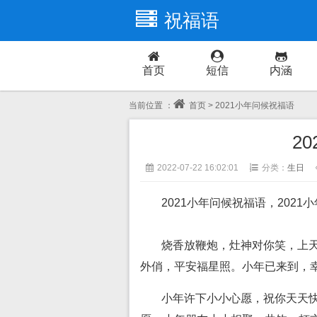
祝福语
首页
短信
内涵
当前位置 ：
首页
> 2021小年问候祝福语
2
2022-07-22 16:02:01
分类：
生日
2021小年问候祝福语，2021
烧香放鞭炮，灶神对你笑，上
外俏，平安福星照。小年已来到，
小年许下小小心愿，祝你天天