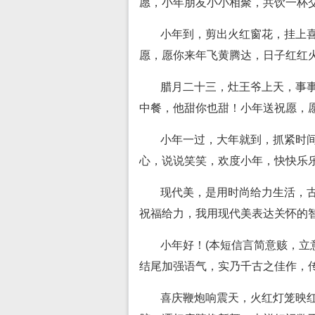
愿，小年朋友小小相聚，共饮一杯
小年到，剪出火红窗花，挂上
愿，愿你来年飞黄腾达，日子红红
腊月二十三，灶王爷上天，事
中餐，他甜你也甜！小年送祝愿，
小年一过，大年就到，抓紧时
心，说说笑笑，欢度小年，快快乐
现代美，是用时尚给力生活，
祝福给力，我用现代美表达关怀的
小年好！(本短信言简意赅，
结尾加强语气，实乃千古之佳作，传
喜庆鞭炮响震天，火红灯笼映