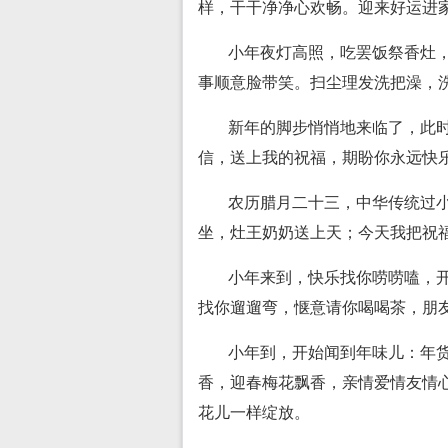
样，干干净净心欢畅。迎来好运进
小年夜灯高照，吃罢饭祭香灶
事顺意脸带笑。扫尘理发洗把澡，
新年的脚步悄悄地来临了，此
信，送上我的祝福，期盼你永远快
农历腊月二十三，中华传统过
坐，灶王奶奶送上天；今天我把祝
小年来到，快乐找你唠唠嗑，
找你遛遛弯，惬意请你喝喝茶，朋
小年到，开始闻到年味儿：年
香，迎春梅花飘香，亲情爱情友情
花儿一样绽放。