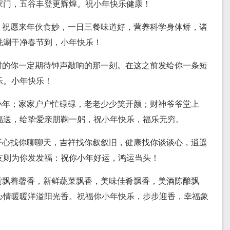
家门，五谷丰登更辉煌。祝小年快乐健康！
，祝愿来年伙食妙，一日三餐味道好，营养科学身体矫，诸
洗涮干净春节到，小年快乐！
时的你一定期待钟声敲响的那一刻。在这之前发给你一条短
乐。小年快乐！
小年；家家户户忙碌碌，老老少少笑开颜；财神爷爷堂上
福送，给挚爱亲朋鞠一躬，祝小年快乐，福乐无穷。
开心找你聊聊天，吉祥找你叙叙旧，健康找你谈谈心，逍遥
友则为你发发福：祝你小年好运，鸿运当头！
货飘着馨香，新鲜蔬菜飘香，美味佳肴飘香，美酒陈酿飘
心情暖暖洋溢阳光香。祝福你小年快乐，步步迎香，幸福象