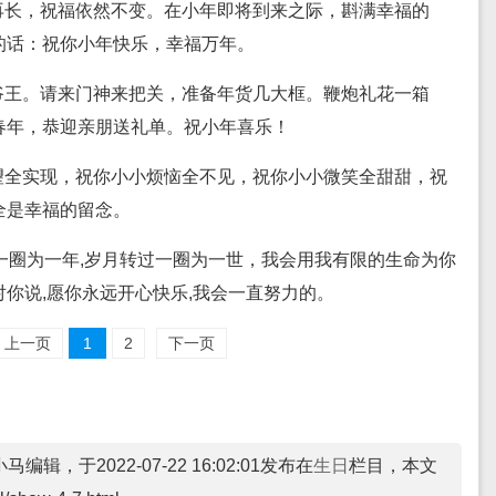
再长，祝福依然不变。在小年即将到来之际，斟满幸福的
的话：祝你小年快乐，幸福万年。
爷王。请来门神来把关，准备年货几大框。鞭炮礼花一箱
春年，恭迎亲朋送礼单。祝小年喜乐！
望全实现，祝你小小烦恼全不见，祝你小小微笑全甜甜，祝
全是幸福的留念。
一圈为一年,岁月转过一圈为一世，我会用我有限的生命为你
你说,愿你永远开心快乐,我会一直努力的。
上一页
1
2
下一页
编辑，于2022-07-22 16:02:01发布在
生日
栏目，本文