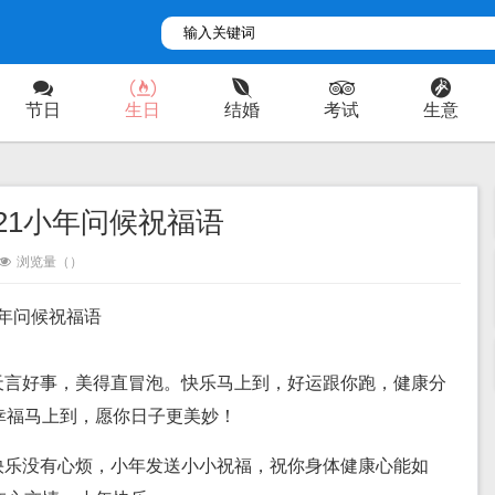
节日
生日
结婚
考试
生意
021小年问候祝福语
浏览量（
）
小年问候祝福语
天言好事，美得直冒泡。快乐马上到，好运跟你跑，健康分
幸福马上到，愿你日子更美妙！
快乐没有心烦，小年发送小小祝福，祝你身体健康心能如