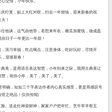
交心交情，小年快乐。
喜庆灯笼，贴上大红对联，扫去一年烦恼，迎来新春的祝
火火！
事任他谈，运气由他管，若想来年欢，糖瓜加蜜饯，做成盘
愿你日子一年更比一年甜！
间，演习幸福，吃点喝点，注意身体，吃好玩好，尽情开
乐，迎接新春！
古典美，是用语言表达智慧，小年到来之际，我用古典美让
智慧，祝你小年，美了，美了，美了。
立意明确，短短三个字表达作者内心真实感受，更是用感叹号
世之绝品！仅供传阅)
红脸。送走灶神迎财神，家家户户把年忙。烹牛宰羊祭五