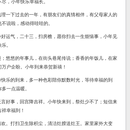
不尽，小年快乐幸福长。
梳理一下过去的一年，有朋友们的真情相伴，有父母家人的
也不说啦，感动得哇哇的。
身好运气，二十三，扫房檐，愿你扫去一生烦恼事，小年见
快乐。
漫；悠悠的年事儿，在街头巷尾传说；香香的年饭儿，在家
门万户企盼。小年到来恭贺新禧！
待快乐的到来，多一种色彩陪你默数时光，等待幸福的到
你多一点温暖。
天言好事，回宫降吉祥。小年快来到，祭灶少不了；短信来
吉祥幸福到！
情欢。打扫卫生除积尘，清洁灶膛送灶王。家里家外大变