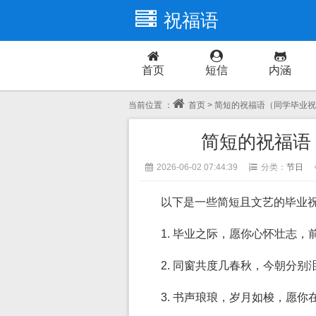
祝福语
首页
短信
内涵
当前位置 ：
首页
> 简短的祝福语（同学毕业
简短的祝福语
2026-06-02 07:44:39
分类：
节日
以下是一些简短且文艺的毕业
1. 毕业之际，愿你心怀壮志
2. 同窗共度几春秋，今朝分
3. 书声琅琅，岁月如梭，愿