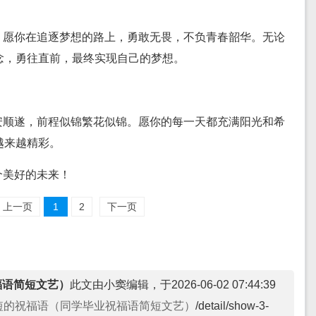
。愿你在追逐梦想的路上，勇敢无畏，不负青春韶华。无论
念，勇往直前，最终实现自己的梦想。
安顺遂，前程似锦繁花似锦。愿你的每一天都充满阳光和希
越来越精彩。
个美好的未来！
上一页
1
2
下一页
福语简短文艺）
此文由小窦编辑，于2026-06-02 07:44:39
短的祝福语（同学毕业祝福语简短文艺）
/detail/show-3-