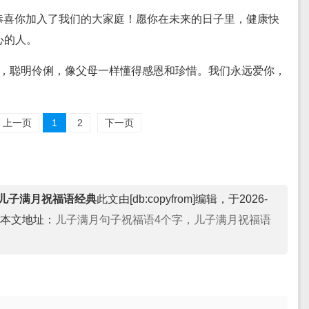
，恭喜你加入了我们的大家庭！愿你在未来的日子里，健康快
心的人。
成长，聪明伶俐，像父母一样懂得感恩和珍惜。我们永远爱你，
！
上一页
1
2
下一页
儿子满月祝福语经典
此文由[db:copyfrom]编辑，于2026-
本文地址：
儿子满月句子祝福语4个字，儿子满月祝福语